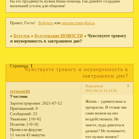
бы его продвинуть нужна Ваша помощь.Так давайте создадим
маленький уголок для общения!
Привет, Гость!
Войдите
или
зарегистрируйтесь
.
»
Бузулук
»
Бузулукские НОВОСТИ
»
Чувствуете тревогу
и неуверенность в завтрашнем дне?
Страница:
1
Чувствуете тревогу и неуверенность в
завтрашнем дне?
1
Поделиться
2022-04-11 11:53:56
rrcswxscfd
Участник
Жизнь – удивительна и
Зарегистрирован
: 2021-07-12
прекрасна. И только мы
Приглашений:
0
сами можем на нее
Сообщений:
23
воздействовать. Не
Уважение:
[+0/-0]
Позитив:
[+0/-0]
знаете, куда двигаться
Провел на форуме:
дальше? Не понимаете,
11 часов 43 минуты
что нужно менять?