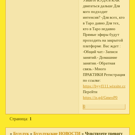
Узнаете КУДА и КАК
двигаться дальше Для
кого подходит
интенсив? -Для всех, кто
в Таро давно Для тех,
кто в Таро недавно
Прямые эфиры будут
проходить на закрытой
платформе. Вас ждет :
-Общий чат.- Записи
занятий.- Домашние
занятия.- Обратная
связь.- Много
ПРАКТИКИ Регистрация
по ссылке:
https://byyf111.wixsite.com/w
Перейти
https://is.gd/GmeoP0
0
Страница:
1
»
Бузулук
»
Бузулукские НОВОСТИ
»
Чувствуете тревогу