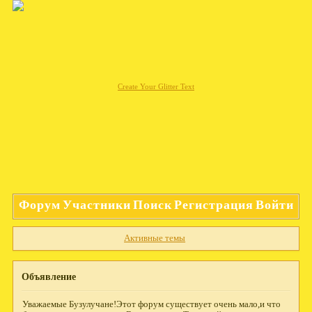
Create Your Glitter Text
Форум
Участники
Поиск
Регистрация
Войти
Активные темы
Объявление
Уважаемые Бузулучане!Этот форум существует очень мало,и что