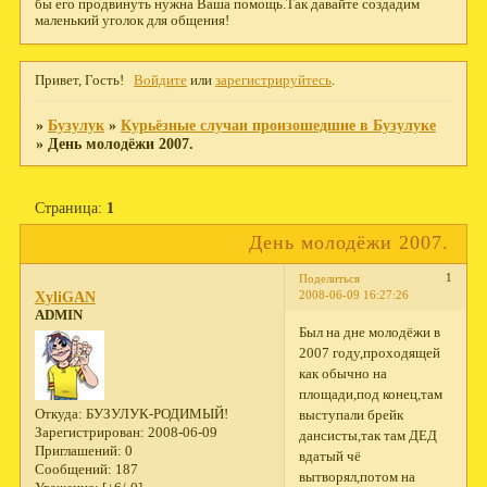
бы его продвинуть нужна Ваша помощь.Так давайте создадим
маленький уголок для общения!
Привет, Гость!
Войдите
или
зарегистрируйтесь
.
»
Бузулук
»
Курьёзные случаи произошедшие в Бузулуке
»
День молодёжи 2007.
Страница:
1
День молодёжи 2007.
1
Поделиться
2008-06-09 16:27:26
XyliGAN
ADMIN
Был на дне молодёжи в
2007 году,проходящей
как обычно на
площади,под конец,там
Откуда:
БУЗУЛУК-РОДИМЫЙ!
выступали брейк
Зарегистрирован
: 2008-06-09
дансисты,так там ДЕД
Приглашений:
0
вдатый чё
Сообщений:
187
вытворял,потом на