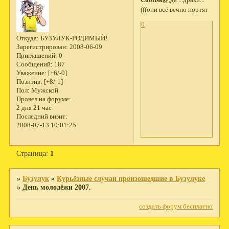
Coolisk@
,да ...драки...
(((они всё вечно портят
0
Откуда:
БУЗУЛУК-РОДИМЫЙ!
Зарегистрирован
: 2008-06-09
Приглашений:
0
Сообщений:
187
Уважение:
[+6/-0]
Позитив:
[+8/-1]
Пол:
Мужской
Провел на форуме:
2 дня 21 час
Последний визит:
2008-07-13 10:01:25
Страница:
1
»
Бузулук
»
Курьёзные случаи произошедшие в Бузулуке
»
День молодёжи 2007.
создать форум бесплатно