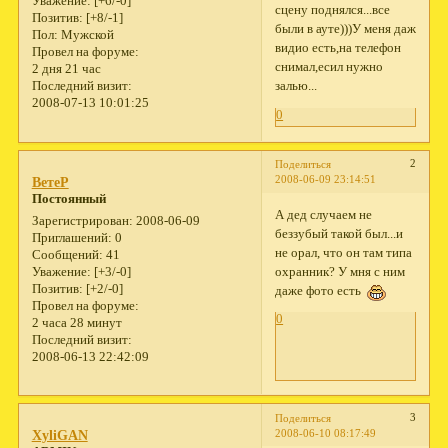
Уважение:
[+6/-0]
сцену поднялся...все
Позитив:
[+8/-1]
были в ауте)))У меня даж
Пол:
Мужской
видио есть,на телефон
Провел на форуме:
снимал,есил нужно
2 дня 21 час
залью...
Последний визит:
2008-07-13 10:01:25
0
2
Поделиться
2008-06-09 23:14:51
ВетеР
Постоянный
А дед случаем не
Зарегистрирован
: 2008-06-09
беззубый такой был...и
Приглашений:
0
не орал, что он там типа
Сообщений:
41
охранник? У мня с ним
Уважение:
[+3/-0]
Позитив:
[+2/-0]
даже фото есть
Провел на форуме:
0
2 часа 28 минут
Последний визит:
2008-06-13 22:42:09
3
Поделиться
2008-06-10 08:17:49
XyliGAN