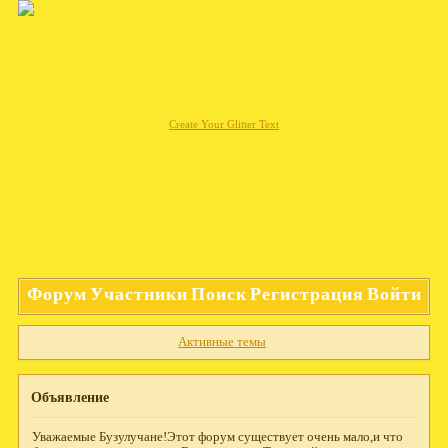
Create Your Glitter Text
Форум
Участники
Поиск
Регистрация
Войти
Активные темы
Объявление
Уважаемые Бузулучане!Этот форум существует очень мало,и что