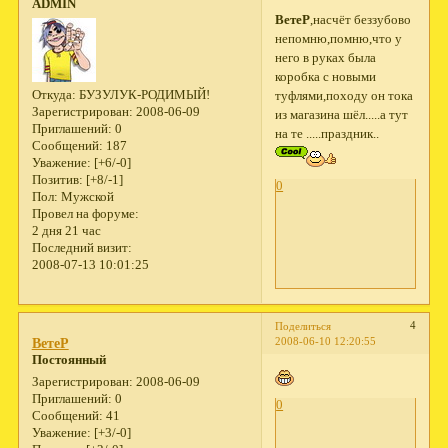
ADMIN
ВетеР
,насчёт беззубово
непомню,помню,что у
него в руках была
коробка с новыми
Откуда:
БУЗУЛУК-РОДИМЫЙ!
туфлями,походу он тока
Зарегистрирован
: 2008-06-09
из магазина шёл.....а тут
Приглашений:
0
на те .....праздник..
Сообщений:
187
Уважение:
[+6/-0]
Позитив:
[+8/-1]
0
Пол:
Мужской
Провел на форуме:
2 дня 21 час
Последний визит:
2008-07-13 10:01:25
4
Поделиться
2008-06-10 12:20:55
ВетеР
Постоянный
Зарегистрирован
: 2008-06-09
Приглашений:
0
0
Сообщений:
41
Уважение:
[+3/-0]