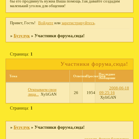
бы его продвинуть нужна Ваша помощь.Так давайте создадим
маленький уголок для общения!
Привет, Гость!
Войдите
или
зарегистрируйтесь
.
»
Бузулук
»
Участники форума,сюда!
Страница:
1
Участники форума,сюда!
Последнее
Тема
Ответов
Просмотров
сообщение
2008-06-18
Открываем свои
26
1954
09:25:16
лица...
XyliGAN
XyliGAN
Страница:
1
»
Бузулук
»
Участники форума,сюда!
создать форум бесплатно