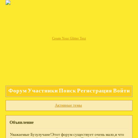
Create Your Glitter Text
Форум
Участники
Поиск
Регистрация
Войти
Активные темы
Объявление
Уважаемые Бузулучане!Этот форум существует очень мало,и что