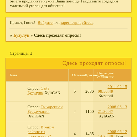
бы его продвинуть нужна Ваша помощь.Так давайте создадим
маленький уголок для общения!
Привет, Гость!
Войдите
или
зарегистрируйтесь
.
»
Бузулук
»
Сдесь проходят опросы!
Страница:
1
Сдесь проходят опросы!
Последнее
Тема
Ответов
Просмотров
сообщение
2011-02-15
Опрос:
Сайт
5
2086
08:56:49
Бузулука
XyliGAN
бывший
Опрос:
Ты коренной
2008-06-13
Бузулучанин
4
1150
21:30:47
XyliGAN
XyliGAN
Опрос:
В каком
районе ты
2008-06-12
4
1485
проживаешь?
14:25:49
Тала