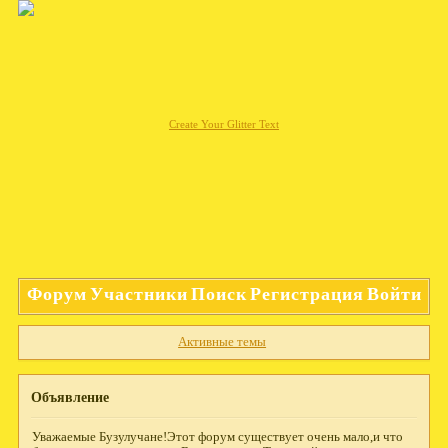
Create Your Glitter Text
Форум
Участники
Поиск
Регистрация
Войти
Активные темы
Объявление
Уважаемые Бузулучане!Этот форум существует очень мало,и что