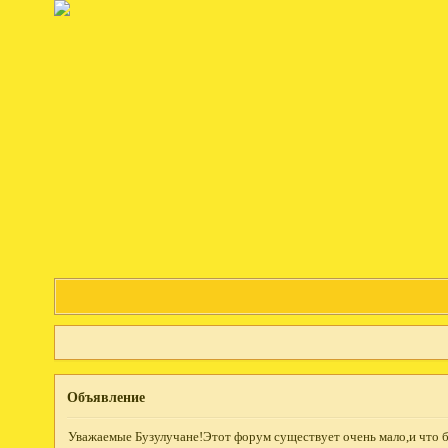
Объявление
Уважаемые Бузулучане!Этот форум существует очень мало,и что б