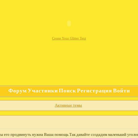
Create Your Glitter Text
Форум
Участники
Поиск
Регистрация
Войти
Активные темы
ы его продвинуть нужна Ваша помощь.Так давайте создадим маленький уголо